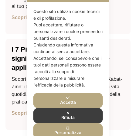
al tuo percorso.
Questo sito utilizza cookie tecnici
Scopri di più
e di profilazione.
Puoi accettare, rifiutare o
personalizzare i cookie premendo i
pulsanti desiderati.
Chiudendo questa informativa
I 7 Pilastri della Mindfulness:
continuerai senza accettare.
significato, spiegazione e come
Accettando, sei consapevole che i
tuoi dati personali possono essere
applicarli
raccolti allo scopo di
personalizzare e misurare
Scopri i 7 pilastri della Mindfulness di Jon Kabat-
l'efficacia della pubblicità.
Zinn: il loro significato, come coltivarli nella vita
quotidiana e perché rappresentano il cuore della
pratica della consapevolezza.
Accetta
Scopri di più
Rifiuta
Personalizza