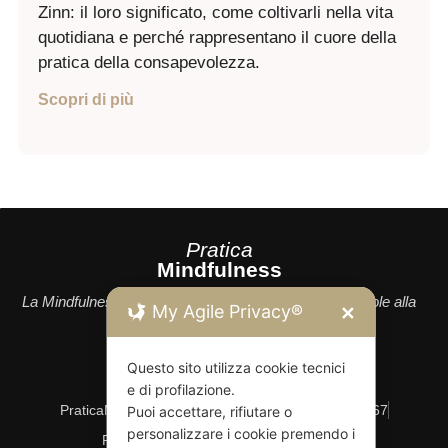
Zinn: il loro significato, come coltivarli nella vita
quotidiana e perché rappresentano il cuore della
pratica della consapevolezza.
Scopri di più
Pratica
Mindfulness
La Mindfulness come approccio filosofico e consapevole alla
My Agile Privacy®
✕
vita
Questo sito utilizza cookie tecnici
e di profilazione.
PraticaMindfulness © 2026
Partita IVA 10416320967
Puoi accettare, rifiutare o
personalizzare i cookie premendo i
Privacy Policy
Cookie Policy
Consenso