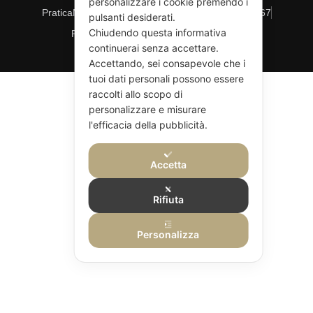
personalizzare i cookie premendo i
PraticaMindfulness © 2026
Partita IVA 10416320967
pulsanti desiderati.
Chiudendo questa informativa
Privacy Policy
Cookie Policy
Consenso
continuerai senza accettare.
Accettando, sei consapevole che i
tuoi dati personali possono essere
raccolti allo scopo di
personalizzare e misurare
l'efficacia della pubblicità.
Accetta
Rifiuta
Personalizza