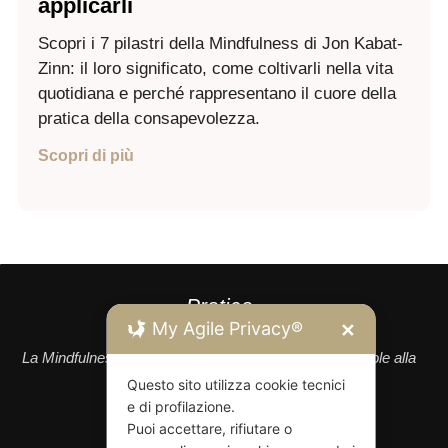
applicarli
Scopri i 7 pilastri della Mindfulness di Jon Kabat-
Zinn: il loro significato, come coltivarli nella vita
quotidiana e perché rappresentano il cuore della
pratica della consapevolezza.
Scopri di più
Pratica
Mindfulness
My Agile Privacy®
✕
La Mindfulness come approccio filosofico e consapevole alla
vita
Questo sito utilizza cookie tecnici
e di profilazione.
Puoi accettare, rifiutare o